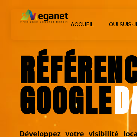
ACCUEIL
QUI SUIS-J
Bouchet Benoit - Meganet
Freelance dans la création de site
RÉFÉREN
GOOGLE
D
Développez votre visibilité lo