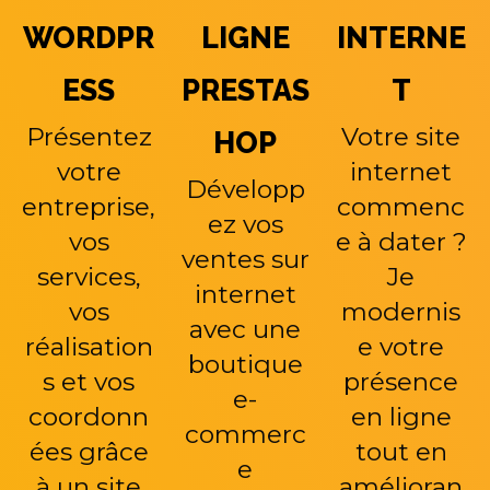
WORDPR
LIGNE
INTERNE
ESS
PRESTAS
T
Présentez
Votre site
HOP
votre
internet
Développ
entreprise,
commenc
ez vos
vos
e à dater ?
ventes sur
services,
Je
internet
vos
modernis
avec une
réalisation
e votre
boutique
s et vos
présence
e-
coordonn
en ligne
commerc
ées grâce
tout en
e
à un site
amélioran