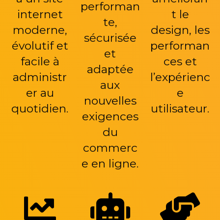
performan
internet
t le
te,
moderne,
design, les
sécurisée
évolutif et
performan
et
facile à
ces et
adaptée
administr
l’expérienc
aux
er au
e
nouvelles
quotidien.
utilisateur.
exigences
du
commerc
e en ligne.