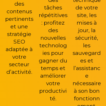
des
tâches
de votre
contenus
répétitives
site, les
pertinents
: profitez
mises à
et une
des
jour, la
stratégie
nouvelles
sécurité,
SEO
technolog
les
adaptée à
ies pour
sauvegard
votre
gagner du
es et
secteur
temps et
l’assistanc
d’activité.
améliorer
e
votre
nécessaire
productivi
à son bon
té.
fonctionn
ement.