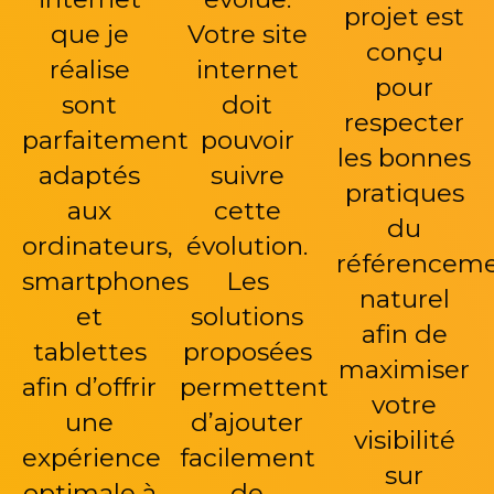
projet est
que je
Votre site
conçu
réalise
internet
pour
sont
doit
respecter
parfaitement
pouvoir
les bonnes
adaptés
suivre
pratiques
aux
cette
du
ordinateurs,
évolution.
référencem
smartphones
Les
naturel
et
solutions
afin de
tablettes
proposées
maximiser
afin d’offrir
permettent
votre
une
d’ajouter
visibilité
expérience
facilement
sur
optimale à
de