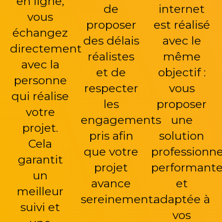
en ligne,
de
internet
vous
proposer
est réalisé
échangez
des délais
avec le
directement
réalistes
même
avec la
et de
objectif :
personne
respecter
vous
qui réalise
les
proposer
votre
engagements
une
projet.
pris afin
solution
Cela
que votre
professionne
garantit
projet
performant
un
avance
et
meilleur
sereinement.
adaptée à
suivi et
vos