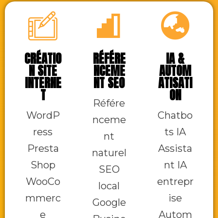
CRÉATIO
RÉFÉRE
IA &
N SITE
NCEME
AUTOM
INTERNE
NT SEO
ATISATI
T
ON
Référe
WordP
Chatbo
nceme
ress
ts IA
nt
Presta
Assista
naturel
Shop
nt IA
SEO
WooCo
entrepr
local
mmerc
ise
Google
e
Autom