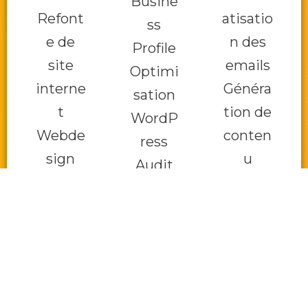
Busine
Refont
atisatio
ss
e de
n des
Profile
site
emails
Optimi
interne
Généra
sation
t
tion de
WordP
Webde
conten
ress
sign
u
Audit
UX/UI
Autom
SEO
Optimi
atisatio
Stratég
sation
n des
ie de
tâches
conten
Produc
u
tivité